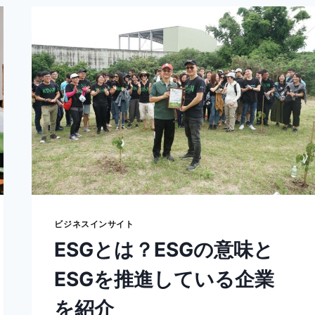
ー
セ
ン
ト
リ
ッ
ク
と
は？
｜
意
味
や
成
功
さ
ビジネスインサイト
せ
ESGとは？ESGの意味と
る
た
ESGを推進している企業
め
の
を紹介
ポ