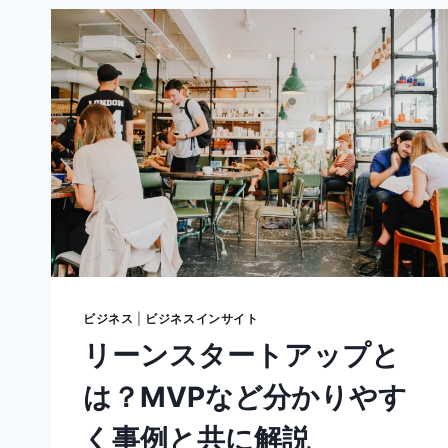
ン
ゲ
ー
ジ
メ
ン
ト
と
は？】
意
味
や
高
め
る
目
ビジネス
|
ビジネスインサイト
的、
リーンスタートアップと
事
例
は？MVPなど分かりやす
な
ど
く事例と共に解説
を