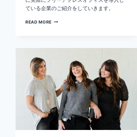
ている企業のご紹介をしていきます。
フ
READ MORE
リ
ー
ア
ド
レ
ス
オ
フ
ィ
ス
と
は
｜
フ
リ
ー
ア
ド