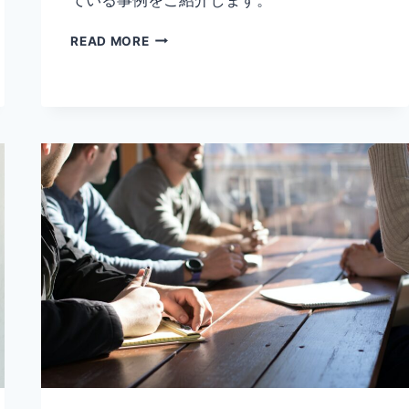
社
READ MORE
内
環
境
と
は？
社
内
環
境
の
改
善
を
行
っ
て
い
る
企