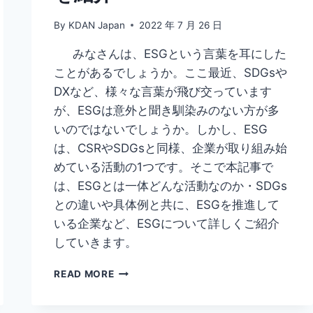
イ
By
KDAN Japan
2022 年 7 月 26 日
ン
ト
みなさんは、ESGという言葉を耳にした
を
紹
ことがあるでしょうか。ここ最近、SDGsや
介
DXなど、様々な言葉が飛び交っています
が、ESGは意外と聞き馴染みのない方が多
いのではないでしょうか。しかし、ESG
は、CSRやSDGsと同様、企業が取り組み始
めている活動の1つです。そこで本記事で
は、ESGとは一体どんな活動なのか・SDGs
との違いや具体例と共に、ESGを推進して
いる企業など、ESGについて詳しくご紹介
していきます。
ESG
READ MORE
と
は？