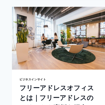
ト
ア
ッ
プ
と
は？
MVP
な
ど
分
か
り
や
す
く
事
ビジネスインサイト
例
フリーアドレスオフィス
と
共
とは｜フリーアドレスの
に
解