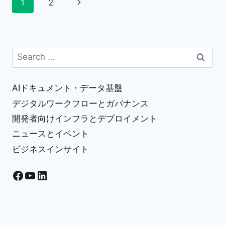
Page
Next
1
2
明
書)」
navigation
Page
と
「タ
イ
Search
ム
for:
ス
タ
ン
AIドキュメント・データ基盤
プ」
デジタルワークフローとガバナンス
と
開発者向けインフラとデプロイメント
は？
DOTTEDSIGN
ニュースとイベント
が
ビジネスインサイト
対
応
Facebook
YouTube
LinkedIn