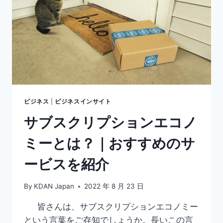
進
め
る
お
す
す
め
の
DX
ツ
ビジネス
|
ビジネスインサイト
ー
サブスクリプションエコノ
ル
を
ミーとは？｜おすすめのサ
紹
介
ービスを紹介
By
KDAN Japan
2022 年 8 月 23 日
皆さんは、サブスクリプションエコノミー
という言葉をご存知でしょうか。長いこの言