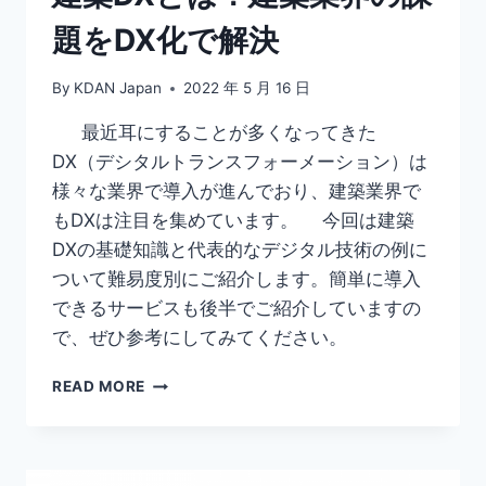
の
題をDX化で解決
サ
ー
ビ
By
KDAN Japan
2022 年 5 月 16 日
ス
を
最近耳にすることが多くなってきた
紹
DX（デシタルトランスフォーメーション）は
介
様々な業界で導入が進んでおり、建築業界で
もDXは注目を集めています。 今回は建築
DXの基礎知識と代表的なデジタル技術の例に
ついて難易度別にご紹介します。簡単に導入
できるサービスも後半でご紹介していますの
で、ぜひ参考にしてみてください。
建
READ MORE
築
DX
と
は？