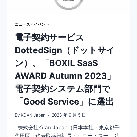
ド
視
点
か
ニュースとイベント
ら
電子契約サービス
学
ぶ、
DottedSign（ドットサイ
電
子
ン）、「BOXIL SaaS
署
名
AWARD Autumn 2023」
の
新
電子契約システム部門で
た
な
「Good Service」に選出
可
能
性
By
KDAN Japan
2023 年 9 月 5 日
株式会社Kdan Japan（日本本社：東京都千
代田区、代表取締役社長：ケニー・スー、以