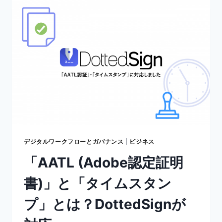
建
築
業
界
の
課
題
を
DX
化
で
解
決
デジタルワークフローとガバナンス
|
ビジネス
「AATL (Adobe認定証明
書)」と「タイムスタン
プ」とは？DottedSignが