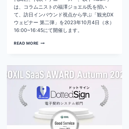
は、コラムニストの福澤ジョエル氏を招い
て、訪日インバウンド視点から学ぶ「観光DX
ウェビナー 第二弾」を2023年10月4日（水）
16:00~16:45にて開催します。
【KDAN
READ MORE
×
福
澤
ジ
ョ
エ
ル】
訪
日
イ
ン
バ
ウ
ン