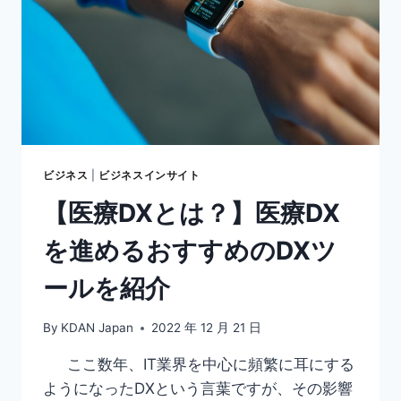
集
ツ
ー
ル
を
最
大
限
活
用
ビジネス
|
ビジネスインサイト
し
【医療DXとは？】医療DX
よ
う
を進めるおすすめのDXツ
ールを紹介
By
KDAN Japan
2022 年 12 月 21 日
ここ数年、IT業界を中心に頻繁に耳にする
ようになったDXという言葉ですが、その影響