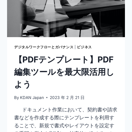
す
べ
き
こ
と
を
わ
か
デジタルワークフローとガバナンス
|
ビジネス
り
【PDFテンプレート】PDF
や
す
編集ツールを最大限活用し
く
解
よう
説！
By
KDAN Japan
2023 年 2 月 21 日
ドキュメント作業において、契約書や請求
書などを作成する際にテンプレートを利用す
ることで、新規で書式やレイアウトを設定す