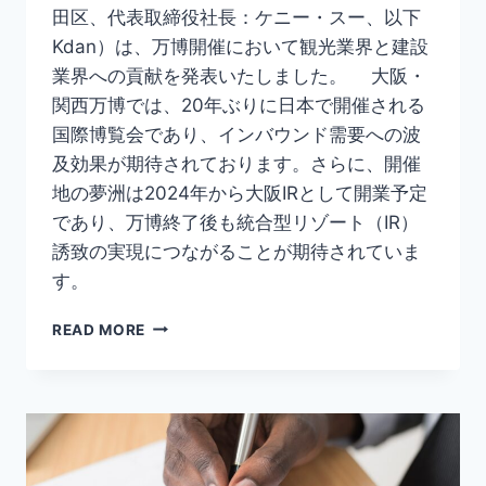
用
田区、代表取締役社長：ケニー・スー、以下
担
Kdan）は、万博開催において観光業界と建設
当
者
業界への貢献を発表いたしました。 大阪・
応
関西万博では、20年ぶりに日本で開催される
援
国際博覧会であり、インバウンド需要への波
キ
及効果が期待されております。さらに、開催
ャ
ン
地の夢洲は2024年から大阪IRとして開業予定
ペ
であり、万博終了後も統合型リゾート（IR）
ー
誘致の実現につながることが期待されていま
ン
を
す。
実
施
KDAN
READ MORE
JAPAN
は、
大
阪・
関
西
万