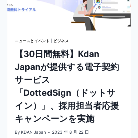
イ
ン）、
「BOXIL
SAAS
AWARD
AUTUMN
2023」
ニュースとイベント
|
ビジネス
電
【30日間無料】Kdan
子
契
Japanが提供する電子契約
約
シ
サービス
ス
テ
「DottedSign（ドットサ
ム
部
イン）」、採用担当者応援
門
で
キャンペーンを実施
「GOOD
SERVICE」
に
By
KDAN Japan
2023 年 8 月 22 日
選