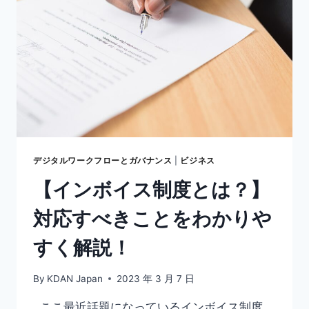
博
へ
企
業
連
携
強
化
デジタルワークフローとガバナンス
|
ビジネス
【インボイス制度とは？】
対応すべきことをわかりや
すく解説！
By
KDAN Japan
2023 年 3 月 7 日
ここ最近話題になっているインボイス制度。