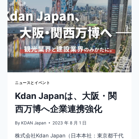
JAPAN
が
提
供
す
る
電
子
契
約
サ
ー
ビ
ニュースとイベント
ス
Kdan Japanは、大阪・関
「DOTTEDSIGN（ド
ッ
西万博へ企業連携強化
ト
サ
イ
By
KDAN Japan
2023 年 8 月 1 日
ン）」、
採
株式会社Kdan Japan（日本本社：東京都千代