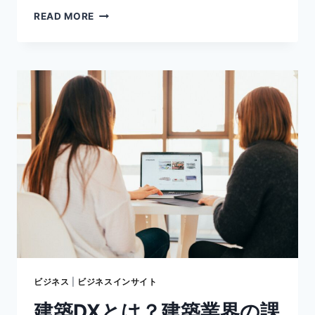
サ
READ MORE
ブ
ス
ク
リ
プ
シ
ョ
ン
エ
コ
ノ
ミ
ー
と
は？
｜
お
す
ビジネス
|
ビジネスインサイト
す
建築DXとは？建築業界の課
め