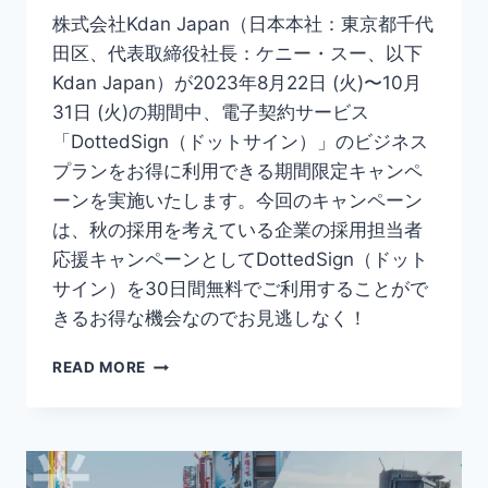
出
株式会社Kdan Japan（日本本社：東京都千代
田区、代表取締役社長：ケニー・スー、以下
Kdan Japan）が2023年8月22日 (火)〜10月
31日 (火)の期間中、電子契約サービス
「DottedSign（ドットサイン）」のビジネス
プランをお得に利用できる期間限定キャンペ
ーンを実施いたします。今回のキャンペーン
は、秋の採用を考えている企業の採用担当者
応援キャンペーンとしてDottedSign（ドット
サイン）を30日間無料でご利用することがで
きるお得な機会なのでお見逃しなく！
【30
READ MORE
日
間
無
料】
KDAN