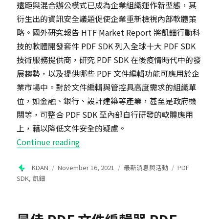
遠距與混合辦公模式已成為企業組織運作新型態，其
衍生出的資訊安全議題促使企業重新檢視內部軟體策
略。國外研究報告 HTF Market Report 將凱鈿行動科
技的軟體開發套件 PDF SDK 列入全球十大 PDF SDK
技術服務提供商，研究 PDF SDK 在後疫情時代中的發
展趨勢，以及提供哪些 PDF 文件編輯功能可應用於企
業市場中。對於文件編輯與管控具高度需求的組織單
位，如金融、銀行、設計建築等產業，甚至是政府機
關等，可整合 PDF SDK 至內部自行研發的軟體應用
上，藉以降低文件安全的疑慮。
“凱鈿為全球十大 PDF SDK 技術服
Continue reading
Author
Posted
Categories
Tags
KDAN
November 16, 2021
最新消息與活動
PDF
on
SDK
,
凱鈿