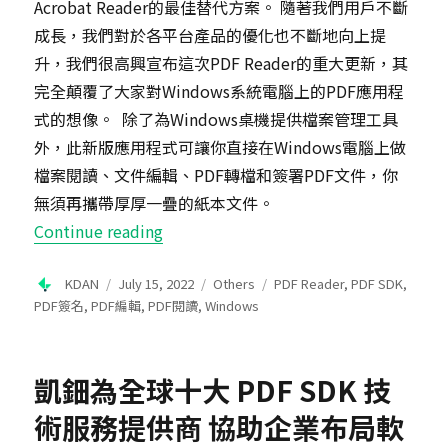
Acrobat Reader的最佳替代方案。 隨著我們用戶不斷
成長，我們對於各平台產品的優化也不斷地向上提
升，我們很高興宣布這次PDF Reader的重大更新，其
完全顛覆了大家對Windows系統電腦上的PDF應用程
式的想像。 除了為Windows桌機提供檔案管理工具
外，此新版應用程式可讓你直接在Windows電腦上做
檔案閱讀、文件編輯、PDF轉檔和簽署PDF文件，你
無須再攜帶厚厚一疊的紙本文件。
“專屬Windows PC的旗艦級PDF編輯工具
Continue reading
Author
Posted
Categories
Tags
KDAN
July 15, 2022
Others
PDF Reader
,
PDF SDK
,
on
PDF簽名
,
PDF編輯
,
PDF閱讀
,
Windows
凱鈿為全球十大 PDF SDK 技
術服務提供商 協助企業布局軟