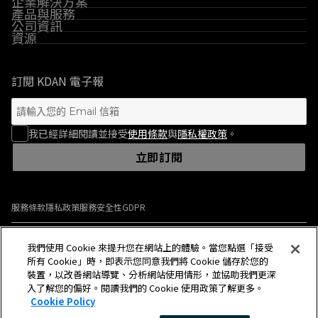
企業解決方案
產品與服務
公司資訊
資源
訂閱 KDAN 電子報
我已經詳細閱讀並接受
使用條款
與
隱私權政策
。
立即訂閱
服務條款
隱私政策
服務安全性
GDPR
© 2009-2026 Kdan Mobile Software Ltd. All Rights Reserved.
我們使用 Cookie 來提升您在網站上的體驗。當您點選「接受
所有 Cookie」時，即表示您同意我們將 Cookie 儲存於您的
裝置，以改善網站導覽、分析網站使用情形，並協助我們更深
入了解您的偏好。閱讀我們的 Cookie 使用政策了解更多。
中文(繁體)
中文(繁體)
Cookie Policy