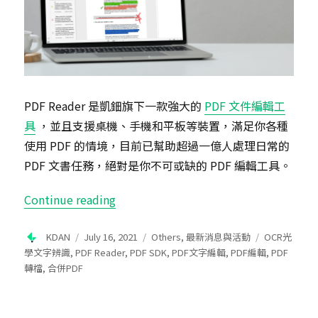
PDF Reader 是凱鈿旗下一款強大的
PDF 文件編輯工
具
，並且支援桌機、手機和平板等裝置，滿足你各種
使用 PDF 的情境，目前已幫助超過一億人處理日常的
PDF 文書任務，絕對是你不可或缺的 PDF 編輯工具。
“最佳 PDF 文件編輯器 PDF Reade
Continue reading
Author
Posted
Categories
Tags
KDAN
July 16, 2021
Others
,
最新消息與活動
OCR光
on
學文字辨識
,
PDF Reader
,
PDF SDK
,
PDF文字編輯
,
PDF編輯
,
PDF
轉檔
,
合併PDF