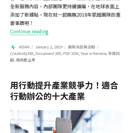
全新服務內容，內部團隊更持續擴編，在地球表面上
添加了新據點。現在就一起瞧瞧2018年凱鈿團隊的重
要事蹟吧！
“2018凱鈿回顧：航向偉大航道”
Continue reading
Author
Posted
Categories
Tags
KDAN
January 2, 2019
最新消息與活動
on
Creativity365
,
Document 365
,
PDF SDK
,
Year in Review
,
年度回
顧
,
獨角獸企業
用行動提升產業競爭力！適合
行動辦公的十大產業