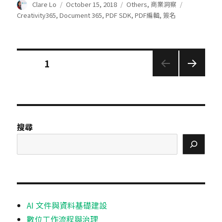
Author
Posted
Categories
Tags
Clare Lo
October 15, 2018
Others
,
商業洞察
on
Creativity365
,
Document 365
,
PDF SDK
,
PDF編輯
,
簽名
Posts
PAGE
1
pagination
NEXT
PAGE
搜尋
AI 文件與資料基礎建設
數位工作流程與治理