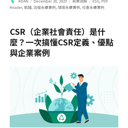
Author
Posted
Categories
Tags
KDAN
December 20, 2023
商業洞察
ESG
,
PDF
on
Reader
,
凱鈿
,
治理永續實例
,
環境永續實例
,
社會永續實例
CSR（企業社會責任）是什
麼？一次搞懂CSR定義、優點
與企業案例