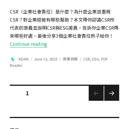
CSR（企業社會責任）是什麼？為什麼企業該重視
CSR？對企業經營有哪些幫助？本文帶你認識CSR所
代表的意義並說明CSR與ESG差異，告訴你企業CSR帶
來哪些好處，最後分享3個企業社會責任例子給你！
“
CSR（企業社會責任）是什麼？一次搞
Continue reading
Author
Posted
Categories
Tags
KDAN
June 13, 2023
商業洞察
CSR
,
ESG
,
PDF
on
Reader
Posts
PAGE
1
pagination
NEXT
PAGE