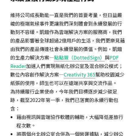
維持公司成長動能一直是我們的首要考量，但日益嚴
峻的極端氣候事件更讓我們深刻體會到永續發展的行
動刻不容緩。凱鈿作為雲端解決方案的服務商，我們
的產品影響著全球超過2億用戶的生活，我們更樂見藉
由我們的產品傳達社會永續發展的價值。例如，凱鈿
的生產力解決方案—
點點簽（DottedSign）
與
PDF
Reader
加速人們實現無紙化辦公室及混合辦公模式；
數位內容創作解決方案—
Creativity 365
幫助校園減少
紙張的使用，師生也可以在遠端共享與交流作品。
為持續履行企業使命，今年我們目標逐步減少碳足
跡，截至2022年第一季，我們已落實的永續行動包
含：
藉由視訊與雲端協作軟體的輔助，大幅降低差旅行
程次數。
將兩個台北辦公室合併為一個營運據點，減少辦公