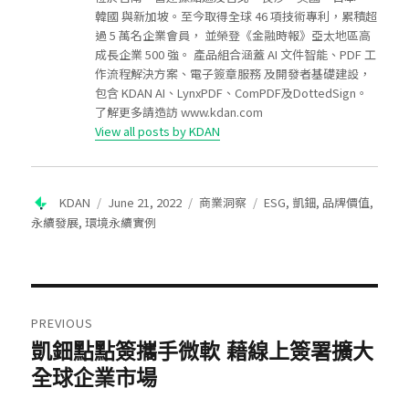
韓國 與新加坡。至今取得全球 46 項技術專利，累積超
過 5 萬名企業會員， 並榮登《金融時報》亞太地區高
成長企業 500 強。 產品組合涵蓋 AI 文件智能、PDF 工
作流程解決方案、電子簽章服務 及開發者基礎建設，
包含 KDAN AI、LynxPDF、ComPDF及DottedSign。
了解更多請造訪 www.kdan.com
View all posts by KDAN
Author
Posted
Categories
Tags
KDAN
June 21, 2022
商業洞察
ESG
,
凱鈿
,
品牌價值
,
on
永續發展
,
環境永續實例
Post
navigation
PREVIOUS
凱鈿點點簽攜手微軟 藉線上簽署擴大
Previous
post:
全球企業市場