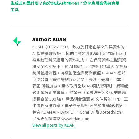
生成式AI是什麼？與分辨式AI有何不同？分享應用案例與實用
工具
Author:
KDAN
KDAN（TPEx：7737）致力於打造企業文件與資料的
AI 智慧基礎設施， 協助企業將非結構化文件轉化為可
被系統理解與運用的資料能力， 在保障資料主權與資
訊安全的前提下，將 AI 穩定且可規模化地導入 企業系
統與營運流程，持續創造企業商業價值。 KDAN 總部
位於台南，營運據點遍及台北、長沙、美國、日本、
韓國 與新加坡。至今取得全球 46 項技術專利，累積超
過 5 萬名企業會員， 並榮登《金融時報》亞太地區高
成長企業 500 強。 產品組合涵蓋 AI 文件智能、PDF 工
作流程解決方案、電子簽章服務 及開發者基礎建設，
包含 KDAN AI、LynxPDF、ComPDF及DottedSign。
了解更多請造訪 www.kdan.com
View all posts by KDAN