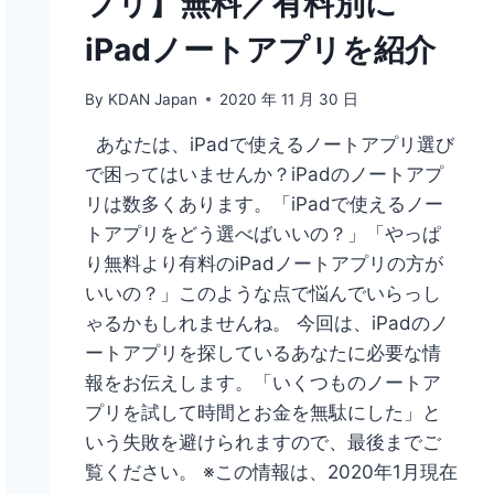
プリ】無料／有料別に
る
IPAD
iPadノートアプリを紹介
ノ
ー
By
KDAN Japan
2020 年 11 月 30 日
ト
ア
あなたは、iPadで使えるノートアプリ選び
プ
リ
で困ってはいませんか？iPadのノートアプ
リは数多くあります。「iPadで使えるノー
トアプリをどう選べばいいの？」「やっぱ
り無料より有料のiPadノートアプリの方が
いいの？」このような点で悩んでいらっし
ゃるかもしれませんね。 今回は、iPadのノ
ートアプリを探しているあなたに必要な情
報をお伝えします。「いくつものノートア
プリを試して時間とお金を無駄にした」と
いう失敗を避けられますので、最後までご
覧ください。 ※この情報は、2020年1月現在