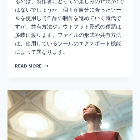
るのは、製作者にとっての楽しみの1つなので
はないでしょうか。個々が自分に合ったツー
ルを使用して作品の制作を進めていく時代で
すが、共有方法やアウトプット形式の種類は
多岐に渡ります。ファイルの形式や共有方法
は、使用しているツールのエクスポート機能
によって異なります。
ア
READ MORE
ニ
メ
ー
シ
ョ
ン
を
エ
ク
ス
ポ