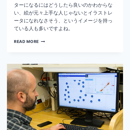
ターになるにはどうしたら良いのかわからな
い、絵が元々上手な人じゃないとイラストレ
ータになれなさそう、というイメージを持っ
ている人も多いですよね。
【独
READ MORE
学】
独
学
で
イ
ラ
ス
ト
レ
ー
タ
ー
に
な