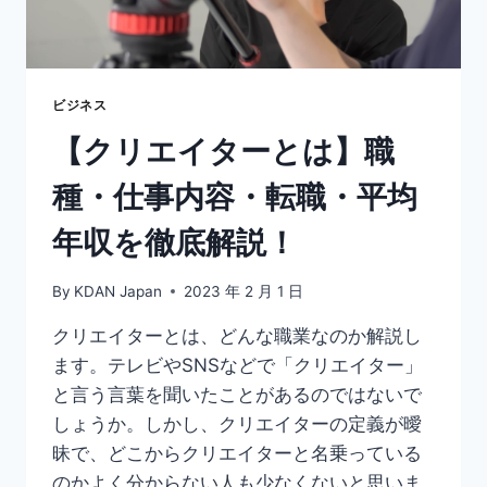
作
に
必
須、
絵
ビジネス
コ
【クリエイターとは】職
ン
テ
種・仕事内容・転職・平均
の
書
年収を徹底解説！
き
方
By
KDAN Japan
2023 年 2 月 1 日
クリエイターとは、どんな職業なのか解説し
ます。テレビやSNSなどで「クリエイター」
と言う言葉を聞いたことがあるのではないで
しょうか。しかし、クリエイターの定義が曖
昧で、どこからクリエイターと名乗っている
のかよく分からない人も少なくないと思いま