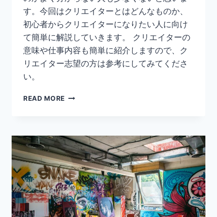
す。今回はクリエイターとはどんなものか、
初心者からクリエイターになりたい人に向け
て簡単に解説していきます。 クリエイターの
意味や仕事内容も簡単に紹介しますので、ク
リエイター志望の方は参考にしてみてくださ
い。
【ク
READ MORE
リ
エ
イ
タ
ー
と
は】
職
種・
仕
事