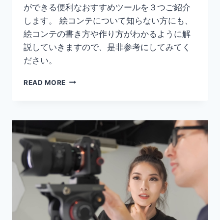
ができる便利なおすすめツールを３つご紹介
します。 絵コンテについて知らない方にも、
絵コンテの書き方や作り方がわかるように解
説していきますので、是非参考にしてみてく
ださい。
【絵
READ MORE
コ
ン
テ
の
上
手
な
書
き
方】
動
画
制