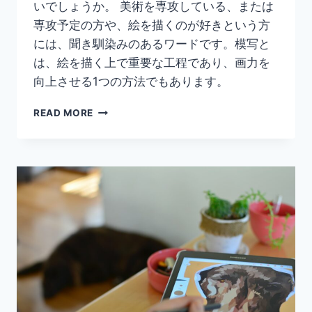
いでしょうか。 美術を専攻している、または
専攻予定の方や、絵を描くのが好きという方
には、聞き馴染みのあるワードです。模写と
は、絵を描く上で重要な工程であり、画力を
向上させる1つの方法でもあります。
【模
READ MORE
写
と
は】
や
り
方
や
デ
ッ
サ
ン
と
の