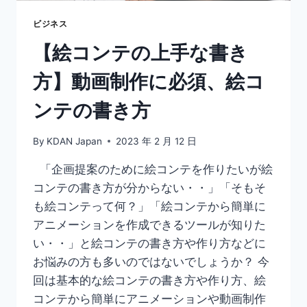
広
告
ビジネス
業
【絵コンテの上手な書き
界
で
方】動画制作に必須、絵コ
の
使
ンテの書き方
わ
れ
方
By
KDAN Japan
2023 年 2 月 12 日
を
解
「企画提案のために絵コンテを作りたいが絵
説
コンテの書き方が分からない・・」「そもそ
も絵コンテって何？」「絵コンテから簡単に
アニメーションを作成できるツールが知りた
い・・」と絵コンテの書き方や作り方などに
お悩みの方も多いのではないでしょうか？ 今
回は基本的な絵コンテの書き方や作り方、絵
コンテから簡単にアニメーションや動画制作