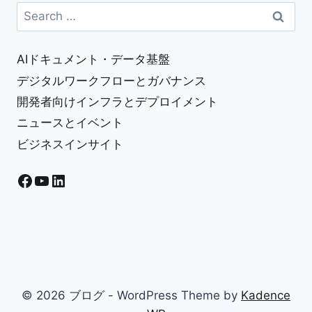
Search
ザ
for:
ー
フ
レ
AIドキュメント・データ基盤
ン
デジタルワークフローとガバナンス
ド
開発者向けインフラとデプロイメント
リ
ー
ニュースとイベント
な
ビジネスインサイト
ア
ニ
メ
Facebook
YouTube
LinkedIn
制
作
ソ
フ
ト
を
紹
介
© 2026 ブログ - WordPress Theme by
Kadence