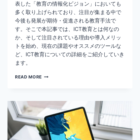
表した「教育の情報化ビジョン」においても
多く取り上げられており、注目が集まる中で
今後も発展が期待・促進される教育手法で
す。そこで本記事では、ICT教育とは何なの
か、そして注目されている理由や導入メリッ
トを始め、現在の課題やオススメのツールな
ど、ICT教育についての詳細をご紹介していき
ます。
【ICT
READ MORE
教
育
と
は？】
ICT
教
育
に
つ