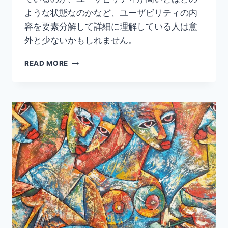
ような状態なのかなど、ユーザビリティの内
容を要素分解して詳細に理解している人は意
外と少ないかもしれません。
ユ
READ MORE
ー
ザ
ビ
リ
テ
ィ
と
は？
｜
重
要
性
や
高
め