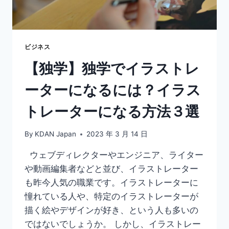
違
い・
コ
ツ
を
ビジネス
初
【独学】独学でイラストレ
心
者
ーターになるには？イラス
向
け
トレーターになる方法３選
に
解
説！
By
KDAN Japan
2023 年 3 月 14 日
ウェブディレクターやエンジニア、ライター
や動画編集者などと並び、イラストレーター
も昨今人気の職業です。イラストレーターに
憧れている人や、特定のイラストレーターが
描く絵やデザインが好き、という人も多いの
ではないでしょうか。 しかし、イラストレー