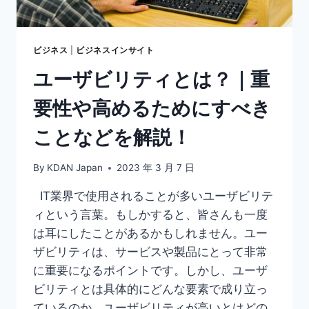
る
に
は？
イ
ビジネス
|
ビジネスインサイト
ラ
ユーザビリティとは？｜重
ス
ト
要性や高めるためにすべき
レ
ー
ことなどを解説！
タ
ー
に
By
KDAN Japan
2023 年 3 月 7 日
な
る
IT業界で使用されることが多いユーザビリテ
方
ィという言葉。もしかすると、皆さんも一度
法
は耳にしたことがあるかもしれません。ユー
３
選
ザビリティは、サービスや製品にとって非常
に重要になるポイントです。しかし、ユーザ
ビリティとは具体的にどんな要素で成り立っ
ているのか、ユーザビリティが高いとはどの