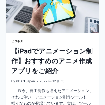
い
て
知
っ
て
お
き
た
い
ビジネス
基
【iPadでアニメーション制
礎
知
作】おすすめのアニメ作成
識
や
アプリをご紹介
事
例
を
By
KDAN Japan
2022 年 12 月 13 日
紹
介
昨今、自主制作も増えたアニメーション。
それに伴い、アニメーション制作ツールも
様々なものが登場しています。実は、ツール