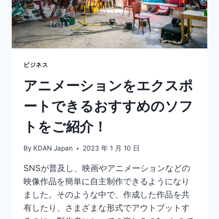
内
容・
転
職・
平
均
年
ビジネス
収
アニメーションをエクスポ
を
徹
ートできるおすすめのソフ
底
解
トをご紹介！
説！
By
KDAN Japan
2023 年 1 月 10 日
SNSが普及し、映画やアニメーションなどの
映像作品を簡単に自主制作できるようになり
ました。そのような中で、作成した作品を共
有したり、さまざまな形式でアウトプットす