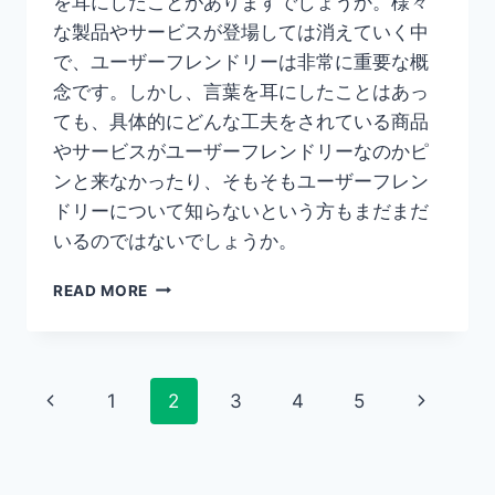
を耳にしたことがありますでしょうか。様々
な製品やサービスが登場しては消えていく中
で、ユーザーフレンドリーは非常に重要な概
念です。しかし、言葉を耳にしたことはあっ
ても、具体的にどんな工夫をされている商品
やサービスがユーザーフレンドリーなのかピ
ンと来なかったり、そもそもユーザーフレン
ドリーについて知らないという方もまだまだ
いるのではないでしょうか。
【い
READ MORE
ま
さ
ら
聞
Page
Previous
Next
1
2
3
4
5
け
な
navigation
Page
Page
い！】
ユ
ー