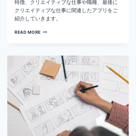
特徴、クリエイティブな仕事や職種、最後に
クリエイティブな仕事に関連したアプリをご
紹介していきます。
【ク
READ MORE
リ
エ
イ
テ
ィ
ブ
と
は】
意
味
や
仕
事
の
種
類、