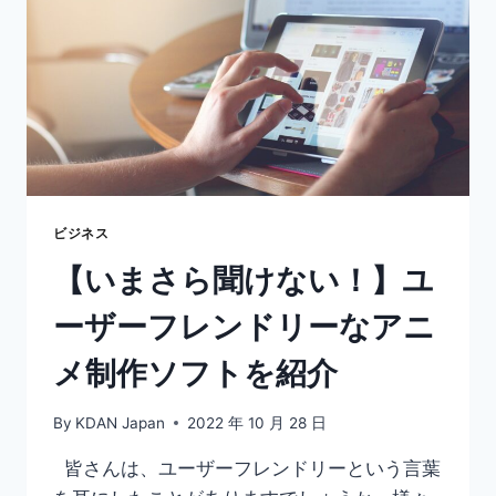
制
作】
お
す
す
め
の
ア
ニ
メ
ビジネス
作
【いまさら聞けない！】ユ
成
ア
ーザーフレンドリーなアニ
プ
リ
メ制作ソフトを紹介
を
ご
紹
By
KDAN Japan
2022 年 10 月 28 日
介
皆さんは、ユーザーフレンドリーという言葉