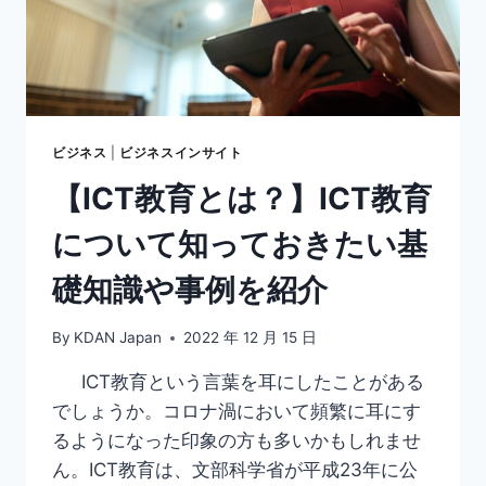
ー
ト
で
き
る
お
す
ビジネス
|
ビジネスインサイト
す
【ICT教育とは？】ICT教育
め
の
について知っておきたい基
ソ
フ
礎知識や事例を紹介
ト
を
ご
By
KDAN Japan
2022 年 12 月 15 日
紹
介！
ICT教育という言葉を耳にしたことがある
でしょうか。コロナ渦において頻繁に耳にす
るようになった印象の方も多いかもしれませ
ん。ICT教育は、文部科学省が平成23年に公