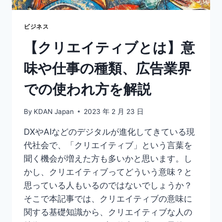
る
た
め
ビジネス
に
【クリエイティブとは】意
す
べ
味や仕事の種類、広告業界
き
こ
での使われ方を解説
と
な
ど
By
KDAN Japan
2023 年 2 月 23 日
を
解
DXやAIなどのデジタルが進化してきている現
説！
代社会で、「クリエイティブ」という言葉を
聞く機会が増えた方も多いかと思います。し
かし、クリエイティブってどういう意味？と
思っている人もいるのではないでしょうか？
そこで本記事では、クリエイティブの意味に
関する基礎知識から、クリエイティブな人の