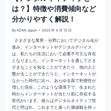
す
は？】特徴や消費傾向など
す
め
分かりやすく解説！
ツ
ー
ル
By
KDAN Japan
2023 年 4 月 13 日
徹
底
さまざまな業界・分野においてデジタル化が
解
進み、インターネットやデジタルデバイス
説
は、私たちの生活において必要不可欠な存在
となりました。インターネットを通してさま
ざまなことを知ることができたり、他の人と
繋がることができたりと、インターネットが
なかった時代に比べ、あらゆる面で利便性が
増した現在。このような環境下で、生まれた
時からインターネットが当たり前に存在する
世代がいます。彼らはデジタルネイティブ世
代と呼ばれ、これまでと違った価値観を持っ