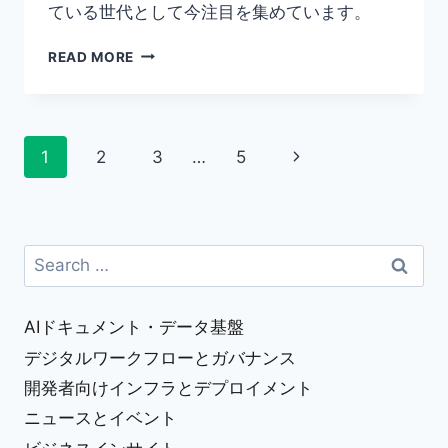
ている世代として今注目を集めています。
【デ
READ MORE
ジ
タ
ル
ネ
Page
Next
1
2
3
…
5
イ
テ
navigation
Page
ィ
ブ
と
Search
は？】
for:
特
徴
や
AIドキュメント・データ基盤
消
デジタルワークフローとガバナンス
費
開発者向けインフラとデプロイメント
傾
向
ニュースとイベント
な