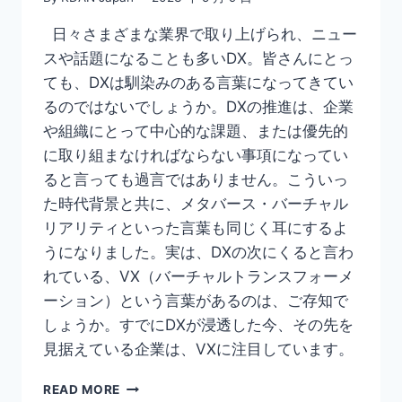
る
課
日々さまざまな業界で取り上げられ、ニュー
題
スや話題になることも多いDX。皆さんにとっ
を
ても、DXは馴染みのある言葉になってきてい
解
説
るのではないでしょうか。DXの推進は、企業
や組織にとって中心的な課題、または優先的
に取り組まなければならない事項になってい
ると言っても過言ではありません。こういっ
た時代背景と共に、メタバース・バーチャル
リアリティといった言葉も同じく耳にするよ
うになりました。実は、DXの次にくると言わ
れている、VX（バーチャルトランスフォーメ
ーション）という言葉があるのは、ご存知で
しょうか。すでにDXが浸透した今、その先を
見据えている企業は、VXに注目しています。
【VX
READ MORE