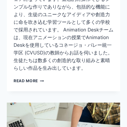
ンプルな作りでありながら、包括的な機能に
より、生徒のユニークなアイディアや創造力
に命を吹き込む学習ツールとして多くの学校
で採用されています。 Animation Deskチーム
は、現在アニメーションの授業でAnimation
Deskを使用しているコネージョ・バレー統一
学区 (CVUSD)の教師からお話を伺いました。
生徒たちは数多くの創造的な取り組みと素晴
らしい作品を生み出しています。
EDTECH
READ MORE
教
師
か
ら
の
ユ
ー