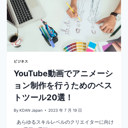
ザ
ー
ス
ト
ー
リ
ー:
ANIMATION
DESK
を
通
ビジネス
じ
YouTube動画でアニメーシ
て
自
ョン制作を行うためのベス
分
を
トツール20選！
表
現
し
By
KDAN Japan
2023 年 7 月 19 日
て
み
あらゆるスキルレベルのクリエイターに向け
よ