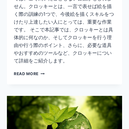
せん。クロッキーとは、一言で表せば絵を描
く際の訓練の1つで、今後絵を描くスキルをつ
けたり上達したい人にとっては、重要な作業
です。 そこで本記事では、クロッキーとは具
体的に何なのか、そしてクロッキーを行う理
由や行う際のポイント、さらに、必要な道具
やおすすめのツールなど、クロッキーについ
て詳細をご紹介します。
【ク
READ MORE
ロ
ッ
キ
ー
と
は】
ク
ロ
ッ