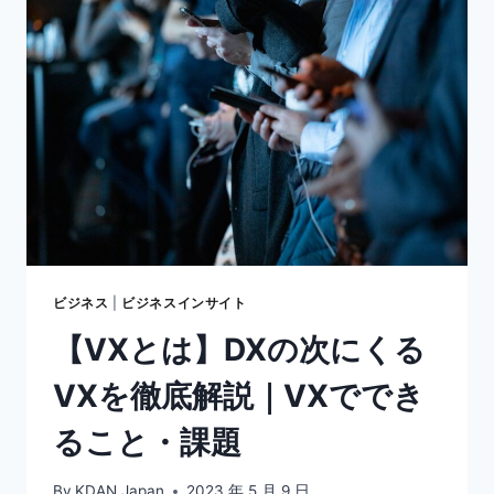
脱
炭
素】
デ
ジ
タ
ル
化
と
脱
炭
素
の
ビジネス
|
ビジネスインサイト
関
【VXとは】DXの次にくる
係
や
VXを徹底解説｜VXででき
日
本
ること・課題
が
抱
え
By
KDAN Japan
2023 年 5 月 9 日