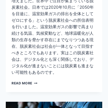
増えました。世界中で注目が集まっている脱
炭素社会。日本では2020年10月に「2050年
を目途に、温室効果ガスの排出を全体として
ゼロにする」という脱炭素社会への所信表明
を行いました。温室効果ガスの影響で高まり
続ける気温、気候変動など、地球温暖化が人
類の生存を脅かす存在にまでなりつつある現
在、脱炭素社会は社会が一体となって目指す
べきところでもあります。実はこの脱炭素社
会は、デジタル化とも深く関係しており、デ
ジタル化が進まないことには脱炭素も進まな
い可能性もあるのです。
【デ
READ MORE
ジ
タ
ル
化
×