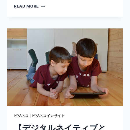
【ペ
READ MORE
ン
タ
ブ
初
心
者
必
見】
板
タ
ブ
練
習
の
ポ
イ
ン
ト
ビジネス
|
ビジネスインサイト
や
【デジタルネイティブと
お