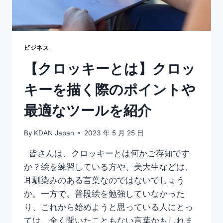
る
ア
ー
ト
活
ビジネス
動
【クロッキーとは】クロッ
や
お
キーを描く際のポイントや
す
す
最適なツールを紹介
め
ツ
ー
By
KDAN Japan
2023 年 5 月 25 日
ル
を
皆さんは、クロッキーとは何かご存知です
紹
か？絵を練習している方や、美大生などは、
介
耳馴染みのある言葉なのではないでしょう
か。一方で、普段絵を勉強していなかった
り、これから始めようと思っている人にとっ
ては、全く聞いたこともない言葉かもしれま