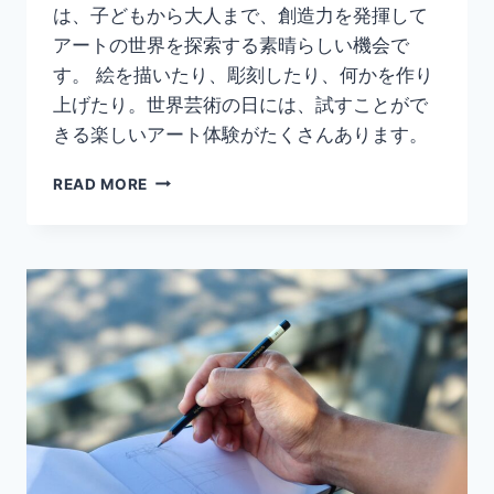
は、子どもから大人まで、創造力を発揮して
アートの世界を探索する素晴らしい機会で
す。 絵を描いたり、彫刻したり、何かを作り
上げたり。世界芸術の日には、試すことがで
きる楽しいアート体験がたくさんあります。
「世
READ MORE
界
芸
術
の
日」
に
子
供
で
も
楽
し
め