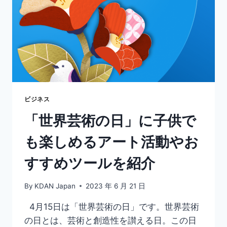
ョ
ン
制
作
を
行
う
た
め
の
ビジネス
ベ
「世界芸術の日」に子供で
ス
ト
も楽しめるアート活動やお
ツ
ー
すすめツールを紹介
ル
20
選！
By
KDAN Japan
2023 年 6 月 21 日
4月15日は「世界芸術の日」です。世界芸術
の日とは、芸術と創造性を讃える日。この日