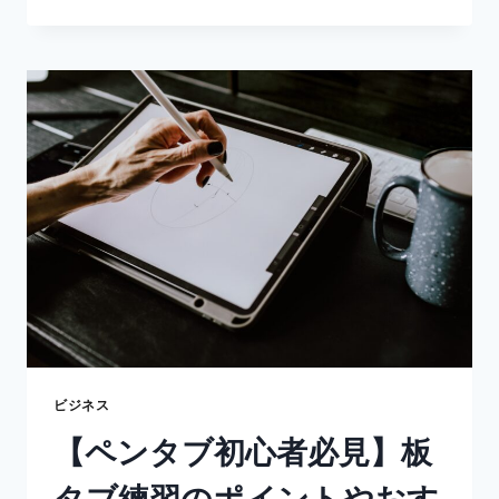
と
は】
DX
の
次
に
く
る
VX
を
徹
底
解
説
｜
VX
で
で
ビジネス
き
【ペンタブ初心者必見】板
る
こ
タブ練習のポイントやおす
と・