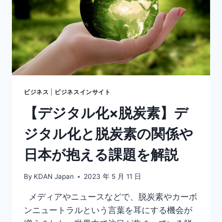
キ
ー
を
描
く
際
の
ポ
イ
ビジネス
|
ビジネスインサイト
ン
【デジタル化×脱炭素】デ
ト
や
ジタル化と脱炭素の関係や
最
適
日本が抱える課題を解説
な
ツ
ー
By
KDAN Japan
2023 年 5 月 11 日
ル
を
メディアやニュースなどで、脱炭素やカーボ
紹
ンニュートラルという言葉を耳にする機会が
介