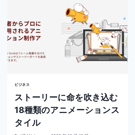
線
画
を
描
く
際
の
コ
ツ
や
最
適
な
ツ
ビジネス
ー
ストーリーに命を吹き込む
ル
も
18種類のアニメーションス
紹
介！
タイル