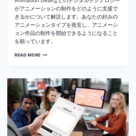
Animation Deskなどのデジタルテクノロジー
がアニメーションの制作をどのように支援で
きるかについて解説します。あなたの好みの
アニメーションタイプを発見し、アニメーシ
ョン作品の制作を開始できるようになること
を願っています。
ス
READ MORE
ト
ー
リ
ー
に
命
を
吹
き
込
む
18