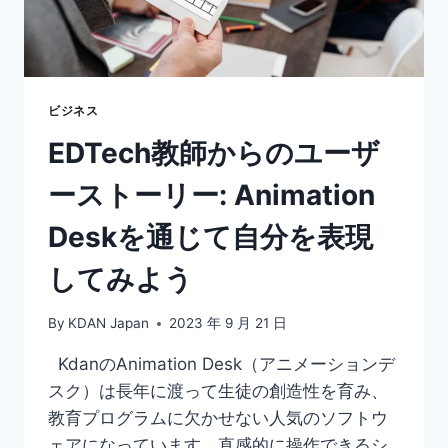
種
類
の
ア
ニ
メ
ビジネス
ー
EDTech教師からのユーザ
シ
ョ
ーストーリー: Animation
ン
ス
Deskを通じて自分を表現
タ
イ
してみよう
ル
By
KDAN Japan
2023 年 9 月 21 日
KdanのAnimation Desk（アニメーションデ
スク）は長年に渡って生徒の創造性を育み、
教育プログラムに欠かせない人気のソフトウ
ェアになっています。直感的に操作できるシ