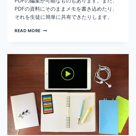
PDFの編集が可能なものもあります。また、
PDFの資料にそのままメモを書き込めたり、
それを生徒に簡単に共有できたりします。
【履
READ MORE
歴
書
を
PDF
書
き
込
み】
オ
ン
ラ
イ
ン
授
業
や