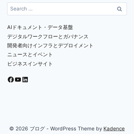
見！
Search
お
for:
す
す
AIドキュメント・データ基盤
め
勉
デジタルワークフローとガバナンス
強
開発者向けインフラとデプロイメント
効
率
ニュースとイベント
化
ビジネスインサイト
ア
プ
Facebook
YouTube
LinkedIn
リ】
オ
ン
ラ
イ
ン
化
で
学
© 2026 ブログ - WordPress Theme by
Kadence
習