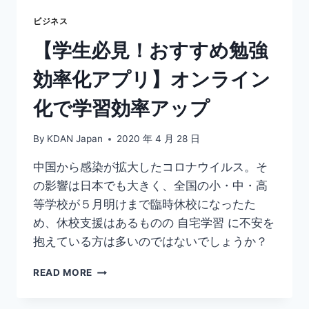
就
活
ビジネス
に
【学生必見！おすすめ勉強
お
す
効率化アプリ】オンライン
す
め
化で学習効率アップ
ソ
フ
ト
By
KDAN Japan
2020 年 4 月 28 日
紹
介！
中国から感染が拡大したコロナウイルス。そ
の影響は日本でも大きく、全国の小・中・高
等学校が５月明けまで臨時休校になったた
め、休校支援はあるものの 自宅学習 に不安を
抱えている方は多いのではないでしょうか？
【学
READ MORE
生
必