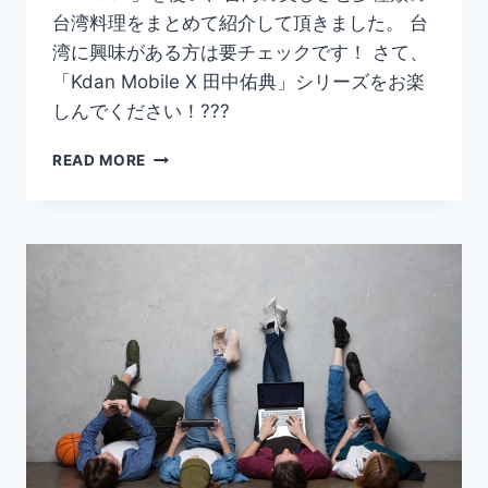
台湾料理をまとめて紹介して頂きました。 台
湾に興味がある方は要チェックです！ さて、
「Kdan Mobile X 田中佑典」シリーズをお楽
しんでください！???
台
READ MORE
湾
好
塾
2.0
#01『
台
湾
の
朝
ご
は
ん
屋』