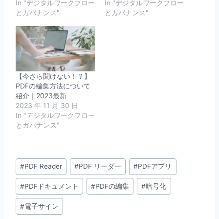
In "デジタルワークフロー
In "デジタルワークフロー
とガバナンス"
とガバナンス"
【今さら聞けない！？】
PDFの編集方法について
紹介｜2023最新
2023 年 11 月 30 日
In "デジタルワークフロー
とガバナンス"
Post
#
PDF Reader
#
PDF リーダー
#
PDFアプリ
Tags:
#
PDFドキュメント
#
PDFの編集
#
暗号化
#
電子サイン