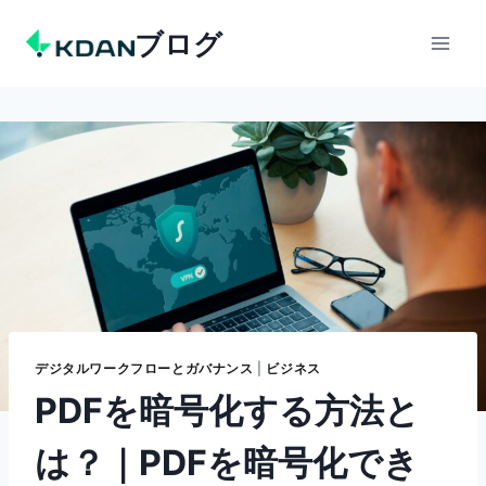
Skip
ブログ
to
content
デジタルワークフローとガバナンス
|
ビジネス
PDFを暗号化する方法と
は？｜PDFを暗号化でき