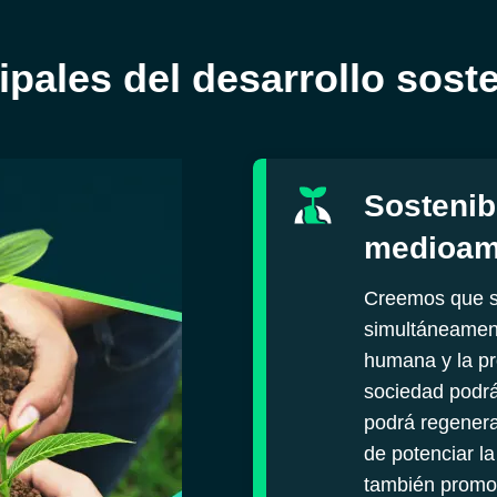
cipales del desarrollo sos
Sostenib
Explorar todos los productos y servi
medioam
Creemos que so
simultáneament
humana y la pr
sociedad podrá
podrá regenera
de potenciar la
también promo