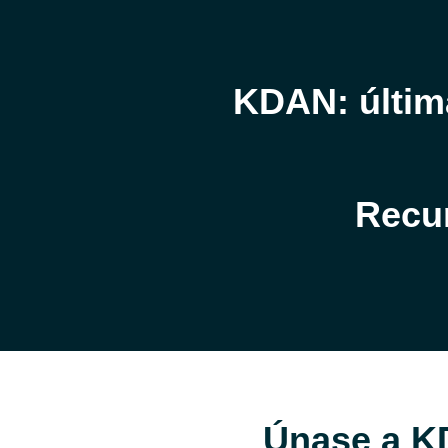
KDAN: última
Recu
Únase a K