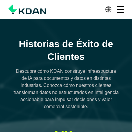
Ver Planes
Contacto
Soluciones
Historias de Éxito de
Productos y servicios
Clientes
Recursos
Acerca de KDAN
Descubra cómo KDAN construye infraestructura
de IA para documentos y datos en distintas
Why KDAN
industrias. Conozca cómo nuestros clientes
transforman datos no estructurados en inteligencia
accionable para impulsar decisiones y valor
comercial sostenible.