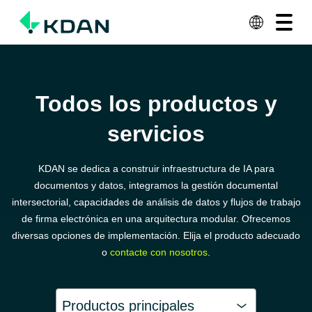
Ver Planes
Contacto
Soluciones
Todos los productos y
Productos y servicios
servicios
Recursos
Acerca de KDAN
KDAN se dedica a construir infraestructura de IA para
documentos y datos, integramos la gestión documental
Why KDAN
intersectorial, capacidades de análisis de datos y flujos de trabajo
de firma electrónica en una arquitectura modular. Ofrecemos
diversas opciones de implementación. Elija el producto adecuado
o
contacte con nosotros
.
Productos principales