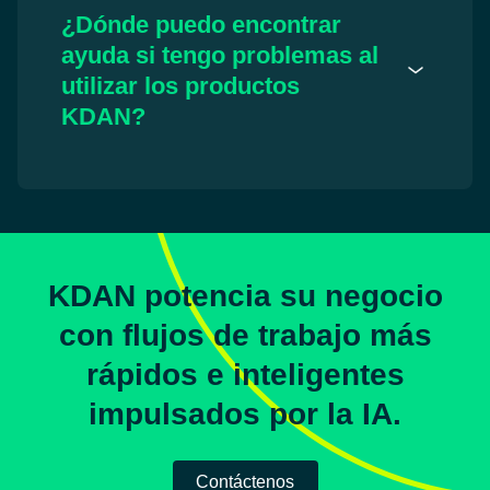
¿Dónde puedo encontrar
ayuda si tengo problemas al
utilizar los productos
KDAN?
KDAN potencia su negocio
con flujos de trabajo más
rápidos e inteligentes
impulsados por la IA.
Contáctenos