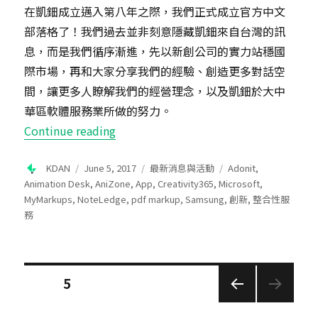
在凱鈿成立邁入第八年之際，我們正式成立官方中文
部落格了！我們過去並非刻意隱藏凱鈿來自台灣的訊
息，而是我們循序漸進，先以新創公司的實力站穩國
際市場，再和大家分享我們的經驗、創造更多對話空
間，讓更多人瞭解我們的經營理念，以及凱鈿於大中
華區軟體服務業所做的努力。
“五分鐘探索凱鈿的過去、現在與未來
Continue reading
Author
Posted
Categories
Tags
KDAN
June 5, 2017
最新消息與活動
Adonit
,
on
Animation Desk
,
AniZone
,
App
,
Creativity365
,
Microsoft
,
MyMarkups
,
NoteLedge
,
pdf markup
,
Samsung
,
創新
,
整合性服
務
Posts
PAGE
5
pagination
PREV