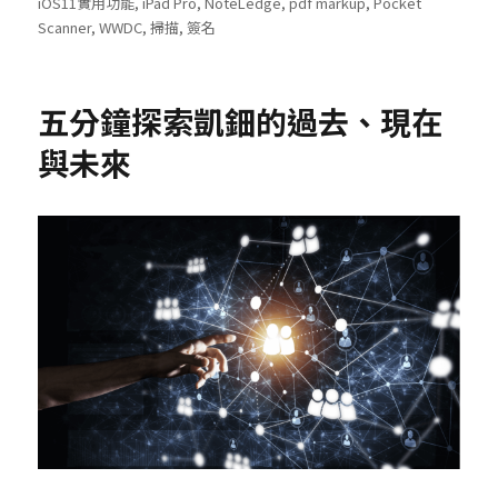
on
iOS11實用功能
,
iPad Pro
,
NoteLedge
,
pdf markup
,
Pocket
Scanner
,
WWDC
,
掃描
,
簽名
五分鐘探索凱鈿的過去、現在
與未來