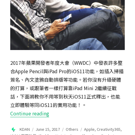
2017年蘋果開發者年度大會（WWDC）中發表許多整
合Apple Pencil與iPad Pro的iOS11功能，如插入掃描
簽名、內文塗鴉自動排版等功能。若你沒有升級硬體
的打算，或跟筆者一樣打算靠iPad Mini 2繼續征戰
話，下面將教你不用等到秋天iOS11正式釋出，也能
立即體驗等同iOS11的實用功能！。
“免升級就能體驗iOS11實用功能，員
Continue reading
Author
Posted
Categories
Tags
KDAN
June 15, 2017
Others
Apple
,
Creativity365
,