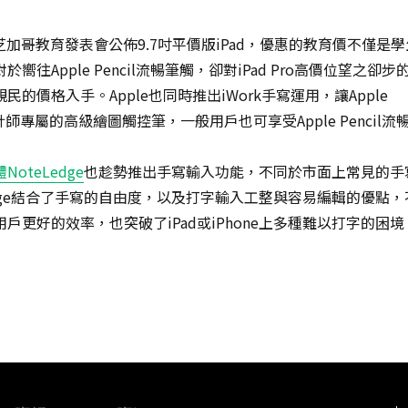
國芝加哥教育發表會公佈9.7吋平價版iPad，優惠的教育價不僅是學
嚮往Apple Pencil流暢筆觸，卻對iPad Pro高價位望之卻步
的價格入手。Apple也同時推出iWork手寫運用，讓Apple
設計師專屬的高級繪圖觸控筆，一般用戶也可享受Apple Pencil流
oteLedge
也趁勢推出手寫輸入功能，不同於市面上常見的手
edge結合了手寫的自由度，以及打字輸入工整與容易編輯的優點，
戶更好的效率，也突破了iPad或iPhone上多種難以打字的困境
“手寫筆記正夯！NoteLedge輕鬆克服三種難以打字的筆記”