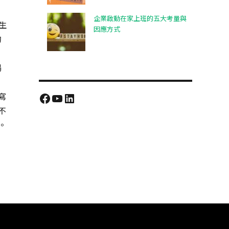
企業啟動在家上班的五大考量與
生
因應方式
的
暢
Facebook
YouTube
LinkedIn
寫
不
。