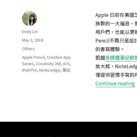
Apple 日前在美
族群的一大福音，對於
Author
用戶們，也能以更親民
Emily Lin
Posted
Pencil不再只是
May 3, 2018
on
Categories
的書寫體驗。
Others
Tags
凱鈿
多媒體筆記軟體N
Apple Pencil
,
Creative App
Series
,
Creativity 365
,
iOS
,
放大框，NoteL
iPad Pro
,
NoteLedge
,
筆記
僅提供習慣手寫的用
Continue reading