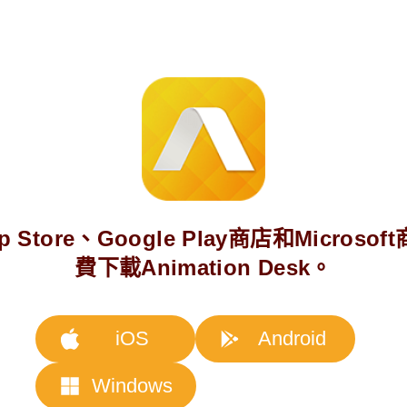
p Store、Google Play商店和Microsof
費下載Animation Desk。
iOS
Android
Windows