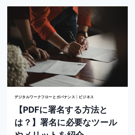
ン
プ
作
成
方
法】
PDF
に
ス
タ
ン
プ/
印
鑑
を
押
デジタルワークフローとガバナンス
|
ビジネス
す
【PDFに署名する方法と
方
法
は？】署名に必要なツール
と
は？
やメリットを紹介