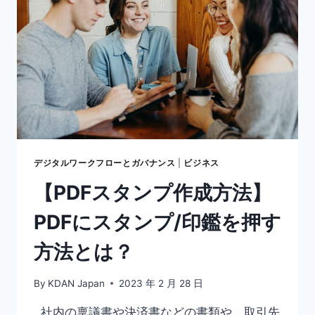
プ
で
PDF
フ
ァ
イ
ル
の
注
釈
コ
デジタルワークフローとガバナンス
|
ビジネス
メ
【PDFスタンプ作成方法】
ン
ト
PDFにスタンプ/印鑑を押す
を
残
方法とは？
し
て
印
By
KDAN Japan
2023 年 2 月 28 日
刷
す
社内の稟議書や決済書などの書類や、取引先