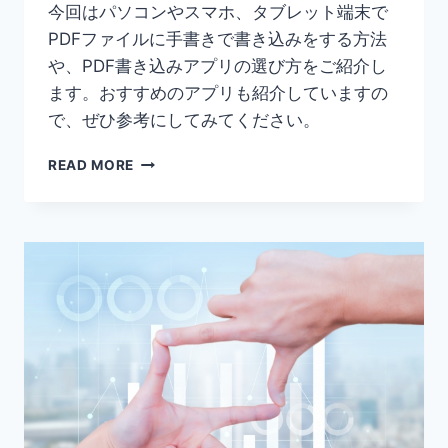
今回はパソコンやスマホ、タブレット端末で
PDFファイルに手書きで書き込みをする方法
や、PDF書き込みアプリの選び方をご紹介し
ます。おすすめのアプリも紹介していますの
で、ぜひ参考にしてみてください。
【最
READ MORE
新
版】
PDF
に
書
き
込
む
方
法
を
図
解