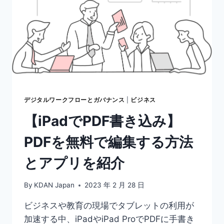
テ
キ
ス
ト
編
集
に
適
し
た
デジタルワークフローとガバナンス
|
ビジネス
ツ
【iPadでPDF書き込み】
ー
ル
PDFを無料で編集する方法
を
2
とアプリを紹介
つ
徹
底
By
KDAN Japan
2023 年 2 月 28 日
解
説
ビジネスや教育の現場でタブレットの利用が
加速する中、iPadやiPad ProでPDFに手書き