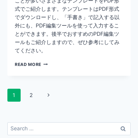
ことが多いさまざまなテンプレートをPDF形
式でご紹介します。テンプレートはPDF形式
でダウンロードし、「手書き」で記入する以
外にも、PDF編集ツールを使って入力するこ
とができます。後半でおすすめのPDF編集ツ
ールもご紹介しますので、ぜひ参考にしてみ
てください。
【PDF
READ MORE
テ
ン
プ
レ
Page
Next
1
2
ー
ト】
navigation
Page
PDF
編
集
Search
ツ
for:
ー