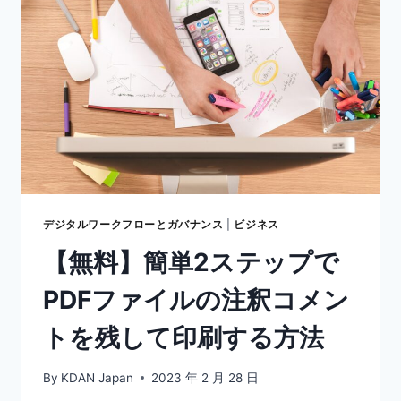
ダ
ー
ア
プ
リ
は
こ
れ！】
PDF
を
管
理・
デジタルワークフローとガバナンス
|
ビジネス
閲
【無料】簡単2ステップで
覧・
編
PDFファイルの注釈コメン
集
トを残して印刷する方法
By
KDAN Japan
2023 年 2 月 28 日