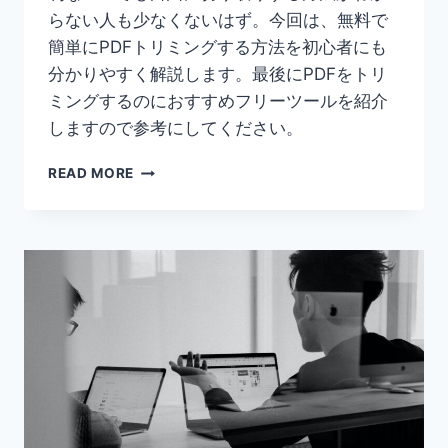
らない人も少なくないはず。今回は、無料で
簡単にPDFトリミングする方法を初心者にも
分かりやすく解説します。最後にPDFをトリ
ミングするのにおすすめフリーツールを紹介
しますので参考にしてください。
PDF
READ MORE
を
ト
リ
ミ
ン
グ
す
る
方
法
｜
無
料