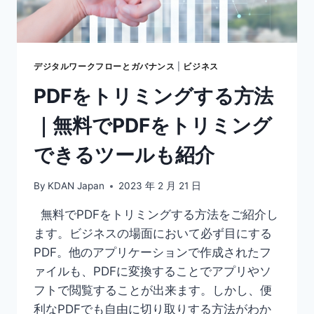
で
紹
介！
ス
マ
デジタルワークフローとガバナンス
|
ビジネス
ホ・
PDFをトリミングする方法
WINDOWS・
MAC
｜無料でPDFをトリミング
対
応
できるツールも紹介
By
KDAN Japan
2023 年 2 月 21 日
無料でPDFをトリミングする方法をご紹介し
ます。ビジネスの場面において必ず目にする
PDF。他のアプリケーションで作成されたフ
ァイルも、PDFに変換することでアプリやソ
フトで閲覧することが出来ます。しかし、便
利なPDFでも自由に切り取りする方法がわか