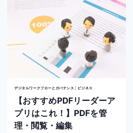
管
理】
ペ
ー
パ
ー
レ
ス
化
で
ス
ト
レ
ス
デジタルワークフローとガバナンス
|
ビジネス
を
【おすすめPDFリーダーア
減
ら
プリはこれ！】PDFを管
す
5
理・閲覧・編集
つ
の