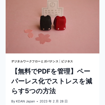
み】
PDF
を
無
料
で
編
集
す
る
方
法
と
デジタルワークフローとガバナンス
|
ビジネス
ア
【無料でPDFを管理】ペー
プ
リ
パーレス化でストレスを減
を
紹
らす5つの方法
介
By
KDAN Japan
2023 年 2 月 28 日