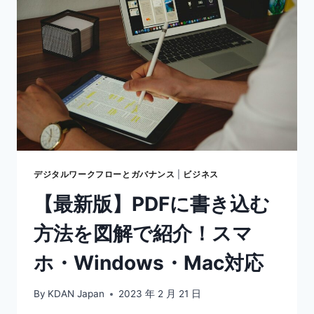
法
と
は？】
署
名
に
必
要
な
ツ
ー
ル
デジタルワークフローとガバナンス
|
ビジネス
や
【最新版】PDFに書き込む
メ
リ
方法を図解で紹介！スマ
ッ
ト
ホ・Windows・Mac対応
を
紹
介
By
KDAN Japan
2023 年 2 月 21 日