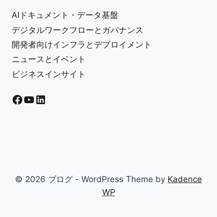
ル
を
AIドキュメント・データ基盤
最
デジタルワークフローとガバナンス
大
開発者向けインフラとデプロイメント
限
活
ニュースとイベント
用
ビジネスインサイト
し
よ
う
Facebook
YouTube
LinkedIn
© 2026 ブログ - WordPress Theme by
Kadence
WP