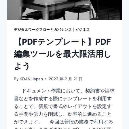
で
PDF
を
ト
リ
デジタルワークフローとガバナンス
|
ビジネス
ミ
【PDFテンプレート】PDF
ン
グ
編集ツールを最大限活用し
で
き
よう
る
ツ
ー
By
KDAN Japan
2023 年 2 月 21 日
ル
も
ドキュメント作業において、契約書や請求
紹
書などを作成する際にテンプレートを利用す
介
ることで、新規で書式やレイアウトを設定す
る手間や労力を削減し、効率的に進めること
ができます。 今回は普段の業務で利用する