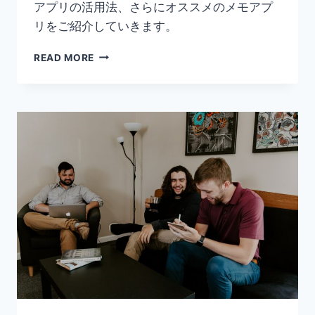
アプリの活用法、さらにオススメのメモアプ
リをご紹介していきます。
旅
READ MORE
行
を
楽
し
く
さ
せ
る
メ
モ
ア
プ
リ
の
活
用
法！