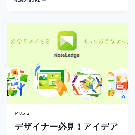
READ MORE
訳
で
役
に
立
つ
メ
モ
の
取
り
方
と、
お
す
す
め
の
ビジネス
メ
デザイナー必見！アイデア
モ
ア