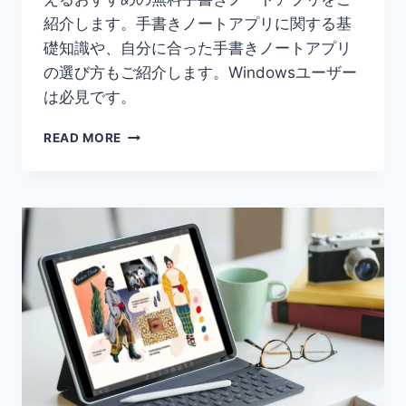
紹介します。手書きノートアプリに関する基
礎知識や、自分に合った手書きノートアプリ
の選び方もご紹介します。Windowsユーザー
は必見です。
【WINDOWS】
READ MORE
無
料
ノ
ー
ト
ア
プ
リ
9
選
を
徹
底
比