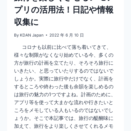
で
プリの活用法！日記や情報
出
来
収集に
る
メ
モ
By
KDAN Japan
2022 年 6 月 10 日
ア
プ
コロナも以前に比べて落ち着いてきて、
リ
様々な制限がなくなり始めている今、多くの
方が旅行の計画を立てたり、そろそろ旅行に
いきたい、と思っていたりするのではないで
しょうか。実際に旅行中だけでなく、計画を
するところや終わった後も余韻を楽しめるの
は旅行の魅力の1つですよね。計画のために、
アプリ等を使って大まかな流れや行きたいと
ころをメモしている人もいるのではないでし
ょうか。そこで本記事では、旅行の醍醐味に
加えて、旅行をより楽しくさせてくれるメモ