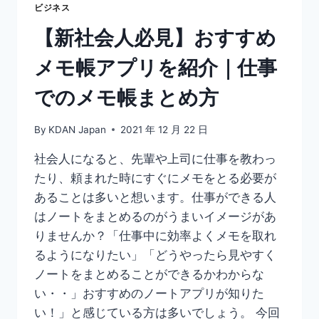
日
ビジネス
記
【新社会人必見】おすすめ
や
情
メモ帳アプリを紹介｜仕事
報
収
でのメモ帳まとめ方
集
に
By
KDAN Japan
2021 年 12 月 22 日
社会人になると、先輩や上司に仕事を教わっ
たり、頼まれた時にすぐにメモをとる必要が
あることは多いと想います。仕事ができる人
はノートをまとめるのがうまいイメージがあ
りませんか？「仕事中に効率よくメモを取れ
るようになりたい」「どうやったら見やすく
ノートをまとめることができるかわからな
い・・」おすすめのノートアプリが知りた
い！」と感じている方は多いでしょう。 今回