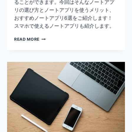
ることができます。今回はそんなノートアプ
リの選び方とノートアプリを使うメリット、
おすすめノートアプリ6選をご紹介します！
スマホで使えるノートアプリも紹介します。
【必
READ MORE
見】
無
料
で
使
い
や
す
い
ノ
ー
ト
ア
プ
リ