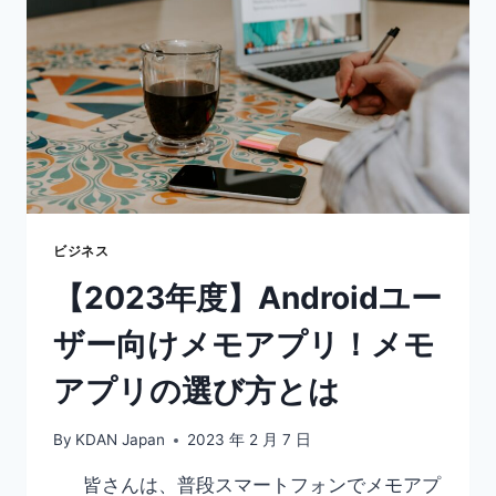
5
選
を
徹
底
比
較！
無
料
ビ
ジ
ビジネス
ネ
【2023年度】Androidユー
ス
向
ザー向けメモアプリ！メモ
け
メ
アプリの選び方とは
モ
ア
プ
By
KDAN Japan
2023 年 2 月 7 日
リ
皆さんは、普段スマートフォンでメモアプ