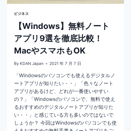
紹
介
ビジネス
｜
【Windows】無料ノート
仕
事
アプリ9選を徹底比較！
で
の
MacやスマホもOK
メ
モ
帳
By
KDAN Japan
2021 年 7 月 7 日
ま
と
「Windowsのパソコンでも使えるデジタルノ
め
ートアプリが知りたい・・」「色々なノート
方
アプリがあるけど、どれが一番使いやすい
の？」「Windowsのパソコンで、無料で使え
るおすすめのデジタルノートアプリが知りた
い・・」と感じている方も多いのではないで
しょうか？ 今回はWindowsのパソコンでも使
えるおすすめの無料手書きノートアプリをご