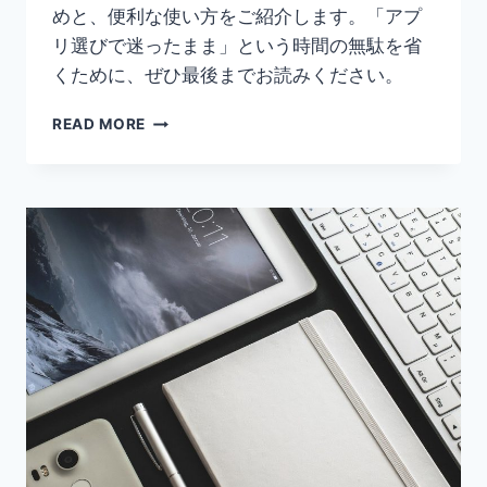
めと、便利な使い方をご紹介します。「アプ
リ選びで迷ったまま」という時間の無駄を省
くために、ぜひ最後までお読みください。
【
READ MORE
IPAD
無
料
メ
モ
ア
プ
リ
お
す
す
め】
手
書
き
ノ