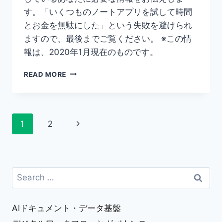
す。「いくつものノートアプリを試して時間
とお金を無駄にした」という失敗を避けられ
ますので、最後までご覧ください。 ※この情
報は、2020年1月現在のものです。
【お
READ MORE
す
す
め
IPAD
Page
Next
1
2
ノ
ー
navigation
Page
ト
ア
プ
Search
リ】
for:
無
料
／
AIドキュメント・データ基盤
有