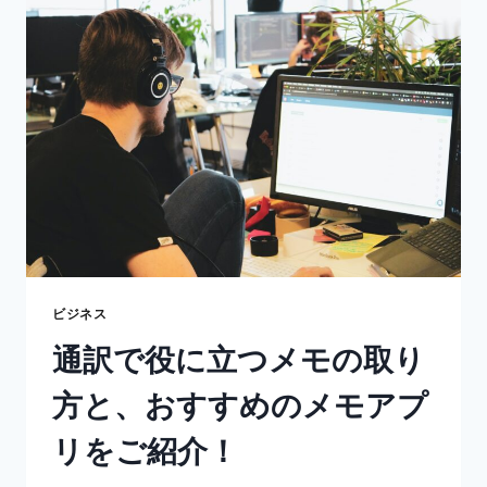
ー
ザ
ー
向
け
メ
モ
ア
プ
リ！
メ
モ
ア
プ
ビジネス
リ
通訳で役に立つメモの取り
の
選
方と、おすすめのメモアプ
び
方
リをご紹介！
と
は