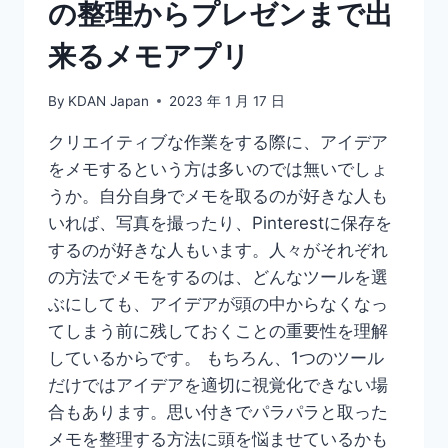
の整理からプレゼンまで出
プ
リ
来るメモアプリ
を
ご
紹
By
KDAN Japan
2023 年 1 月 17 日
介！
クリエイティブな作業をする際に、アイデア
をメモするという方は多いのでは無いでしょ
うか。自分自身でメモを取るのが好きな人も
いれば、写真を撮ったり、Pinterestに保存を
するのが好きな人もいます。人々がそれぞれ
の方法でメモをするのは、どんなツールを選
ぶにしても、アイデアが頭の中からなくなっ
てしまう前に残しておくことの重要性を理解
しているからです。 もちろん、1つのツール
だけではアイデアを適切に視覚化できない場
合もあります。思い付きでパラパラと取った
メモを整理する方法に頭を悩ませているかも