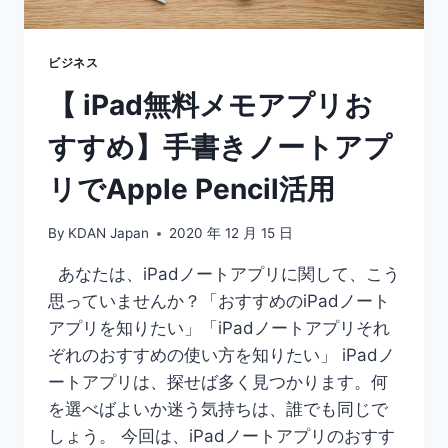
は
こ
れ！
ビジネス
お
【 iPad無料メモアプリお
す
す
すすめ】手書きノートアプ
め
の
リでApple Pencil活用
ノ
ー
ト
By
KDAN Japan
2020 年 12 月 15 日
ア
プ
あなたは、iPadノートアプリに関して、こう
リ
思っていませんか？「おすすめのiPadノート
アプリを知りたい」「iPadノートアプリそれ
ぞれのおすすめの使い方を知りたい」 iPadノ
ートアプリは、探せば多く見つかります。何
を選べばよいか迷う気持ちは、誰でも同じで
しょう。 今回は、iPadノートアプリのおすす