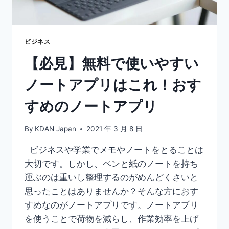
較！
MAC
や
ス
ビジネス
マ
【必見】無料で使いやすい
ホ
も
ノートアプリはこれ！おす
OK
すめのノートアプリ
By
KDAN Japan
2021 年 3 月 8 日
ビジネスや学業でメモやノートをとることは
大切です。しかし、ペンと紙のノートを持ち
運ぶのは重いし整理するのがめんどくさいと
思ったことはありませんか？そんな方におす
すめなのがノートアプリです。ノートアプリ
を使うことで荷物を減らし、作業効率を上げ