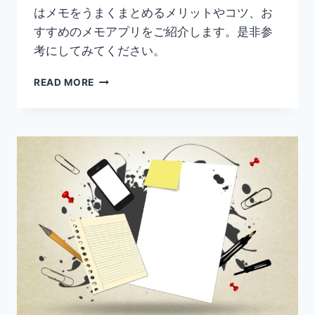
はメモをうまくまとめるメリットやコツ、お
すすめのメモアプリをご紹介します。是非参
考にしてみてください。
【新
READ MORE
社
会
人
必
見】
お
す
す
め
メ
モ
帳
ア
プ
リ
を