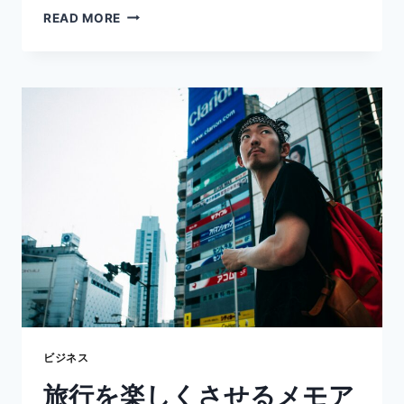
デ
READ MORE
ザ
イ
ナ
ー
必
見！
ア
イ
デ
ア
の
整
理
か
ら
プ
レ
ゼ
ビジネス
ン
旅行を楽しくさせるメモア
ま