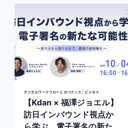
ー
テ
ィ
ブ
AI
と
は？
｜
従
来
の
AI
と
の
違
い
デジタルワークフローとガバナンス
|
ビジネス
や
【Kdan × 福澤ジョエル】
で
き
訪日インバウンド視点か
る
こ
ら学ぶ、電子署名の新た
と