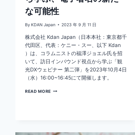
も
な可能性
解
説！
By
KDAN Japan
2023 年 9 月 11 日
株式会社 Kdan Japan（日本本社：東京都千
代田区、代表：ケニー・スー、以下 Kdan
）は、コラムニストの福澤ジョエル氏を招
いて、訪日インバウンド視点から学ぶ「観
光DXウェビナー 第二弾」を2023年10月4日
（水）16:00~16:45にて開催します。
【KDAN
READ MORE
×
福
澤
ジ
ョ
エ
ル】