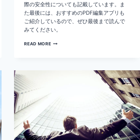
際の安全性についても記載しています。ま
た最後には、おすすめのPDF編集アプリも
ご紹介しているので、ぜひ最後まで読んで
みてください。
【PDF
READ MORE
圧
縮】
メ
ー
ル
で
フ
ァ
イ
ル
を
送
れ
な