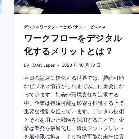
い
時
の
対
処
デジタルワークフローとガバナンス
|
ビジネス
法
ワークフローをデジタル
を
徹
化するメリットとは？
底
解
By
KDAN Japan
2023 年 10 月 19 日
説！
今日の急速に進化する世界では、持続可能
なビジネス慣行がこれまで以上に重要にな
っています。社会が環境責任を追求する
中、企業は持続可能な影響を推進する上で
重要な役割を担っています。デジタル技術
とそれを用いた戦略を採用することで、企
業は業務を最適化し、環境フットプリント
を最小限に抑え、より持続可能な未来に貢