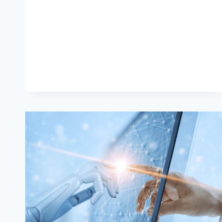
版】
デ
ジ
タ
ル
ノ
マ
ド
に
向
い
て
い
る
仕
事
ベ
ス
ト
9