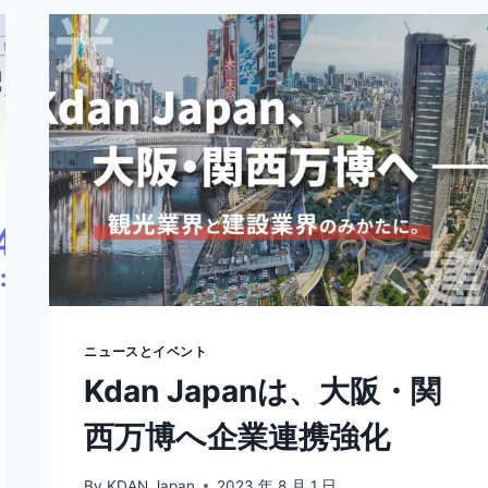
ル
化
す
る
メ
リ
ッ
ト
と
は？
ニュースとイベント
Kdan Japanは、大阪・関
西万博へ企業連携強化
By
KDAN Japan
2023 年 8 月 1 日