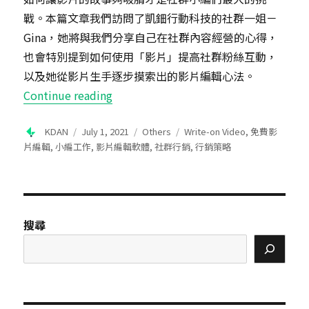
戰。本篇文章我們訪問了凱鈿行動科技的社群一姐－
Gina，她將與我們分享自己在社群內容經營的心得，
也會特別提到如何使用「影片」提高社群粉絲互動，
以及她從影片生手逐步摸索出的影片編輯心法。
“Write-on Video: 社群小編影片編輯
Continue reading
Author
Posted
Categories
Tags
KDAN
July 1, 2021
Others
Write-on Video
,
免費影
on
片編輯
,
小編工作
,
影片編輯軟體
,
社群行銷
,
行銷策略
搜尋